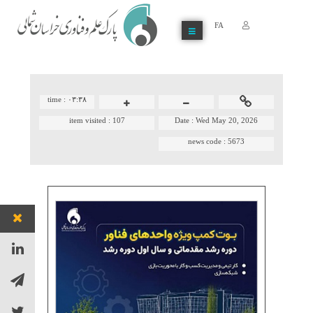
FA
time :
۰۳:۳۸
item visited :
107
Date :
Wed May 20, 2026
news code :
5673