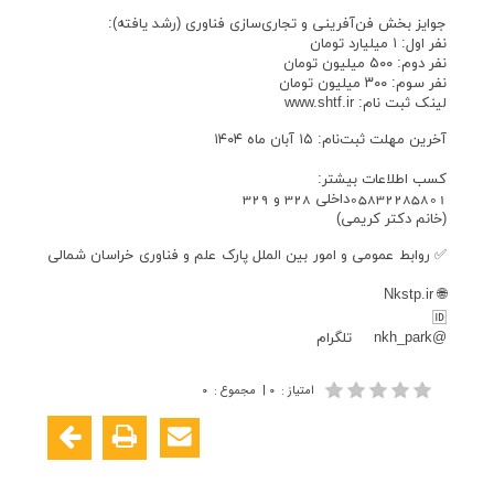
جوایز بخش فن‌آفرینی و تجاری‌سازی فناوری (رشد یافته):
نفر اول: ۱ میلیارد تومان
نفر دوم: ۵۰۰ میلیون تومان
نفر سوم: ۳۰۰ میلیون تومان
لینک ثبت نام: www.shtf.ir
آخرین مهلت ثبت‌نام: ۱۵ آبان ماه ۱۴۰۴
کسب اطلاعات بیشتر:
05832285801داخلی 328 و 329
(خانم دکتر کریمی)
✅ روابط عمومی و امور بین الملل پارک علم و فناوری خراسان شمالی
🌐 Nkstp.ir
🆔
@nkh_park تلگرام
امتیاز
:
۰
|
مجموع
:
۰