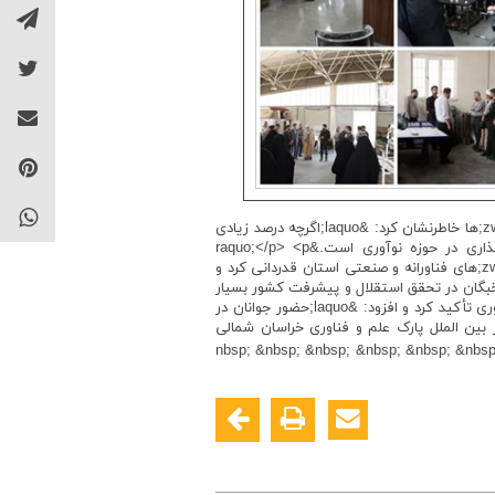
مالی بهره&zwnj;مند شوند.&raquo;</p> <p style="text-align:justify">دکتر سجادی با اشاره به آمار جهانی شکست استارتاپ&zwnj;ها خاطرنشان کرد: &laquo;اگرچه درصد زیادی
از ایده&zwnj;ها به نتیجه نمی&zwnj;رسند، اما همان موفقیت&zwnj;های محدود نشان&zwnj; دهنده ارزش سرمایه&zwnj;گذاری در حوزه نوآوری است.&raquo;</p> <p
style="text-align:justify">سرهنگ ریحانی نیز در سخنانی ضمن گرامیداشت هفته دفاع مقدس و یاد و خاطره شهدا، از تلاش&zwnj;های فناورانه و صنعتی استان قدردانی کرد و
 و نخبگان در تحقق استقلال و پیشرفت کشور بسیار
کلیدی است.&raquo;</p> <p style="text-align:justify">وی بر ضرورت حمایت نهادهای مختلف از زیست&zwnj;بوم فناوری و نوآوری تأکید کرد و افزود: &laquo;حضور جوانان در
ن و کشور را تضمین کند.&raquo;</p> <p>✅ روابط عمومی و امور بین الملل پارک علم و فناوری خراسان شمالی
&nbsp; &nbsp; &nbsp; &nbsp; &nbsp; &nbsp