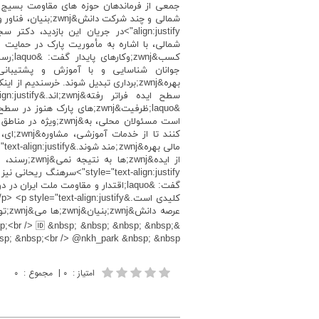
جمعی از فرماندهان حوزه های مقاومت بسیج و
align:justify">در جریان این بازدید
است مسئولان محلی، به&
گفت: &laquo;اقتدار و مقاومت ملت ا
p;<br /> 🆔 &nbsp; &nbsp; &nbsp; &nbsp;
&bsp; &nbsp; &nbsp;<br /> @nkh_park &nbsp; &nbsp
امتیاز
:
۰
|
مجموع
:
۰