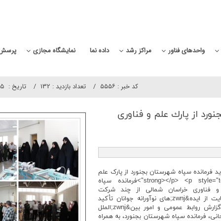
واحدهای فناور
مراکز رشد
داده نما
نمایشگاه مجازی
پرسش 
کد خبر :
۵۵۵۶
تعداد بازدید :
132
تاريخ :
۰۵
ورد از پارك علم و فناوری
p style="text-align:justify">> بازدید فرمانده سپاه شهرستان بجنورد از پارک علم
و فناوری خراسان شمالی</strong></p> <p style="text-align:justify">فرمانده سپاه
و فناوری خراسان شمالی از چند شرکت
دانش&zwnj;بنیان و فناور بازدید کرد و بر حمایت از ایده&zwnj;های نوآورانه جوانان تأکید
داشت</p> <p style="text-align:justify">به گزارش روابط عمومی و امور بین&zwnj;الملل
نی، فرمانده سپاه شهرستان بجنورد، به همراه