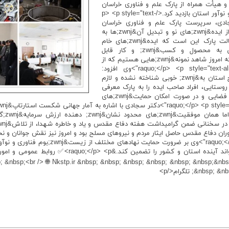
 هیأت همراه از پارک علم و فناوری خراسان
شمالی و چند شرکت دانش&zwnj;بنیان، فناور و نوآور استان بازدید کرد.</p> <p style="text-
، دکتر سجادی، سرپرست پارک علم و فناوری خراسان
شمالی، با اشاره به مأموریت پارک در حمایت از ایده&zwnj;های نو و تبدیل آن&zwnj;ها به
کسب&zwnj;وکارهای پایدار گفت: &laquo;رسالت پارک این است که ایده&zwnj;های خام
جوانان شناسایی و با آموزش و پشتیبانی به محصول و کسب&zwnj; و کار قابل
بهره&zwnj;برداری تبدیل شوند. خرسندیم از اینکه امروز شاهد نمونه&zwnj;هایی هستیم که از
سطح ایده فراتر رفته&zwnj;اند.&raquo;</p> <p style="text-align:justify">وی افزود:
&laquo;ظرفیت&zwnj;های پارک هنوز در سطح استان به&zwnj; خوبی شناخته نشده و لازم
zwnj;ویژه در مناطق روستایی، افراد صاحب ایده را به پارک معرفی
کنند تا از خدمات آموزشی، مشاوره&zwnj;ای، فضایی و در صورت امکان حمایت&zwnj;های
یران در دوران دفاع مقدس حاصل ایثار مردم و نیروهای مسلح بود و امروز نیز نقش جوانان
عرصه دانش&zwnj;بنیان&zwnj;ها می&zwnj;تواند آینده استا
; &nbsp;<br /> 🌐 Nkstp.ir &nbsp; &nbsp; &nbsp; &nbsp; &nbsp; &nbsp;&nbs
n; تلگرام</p>