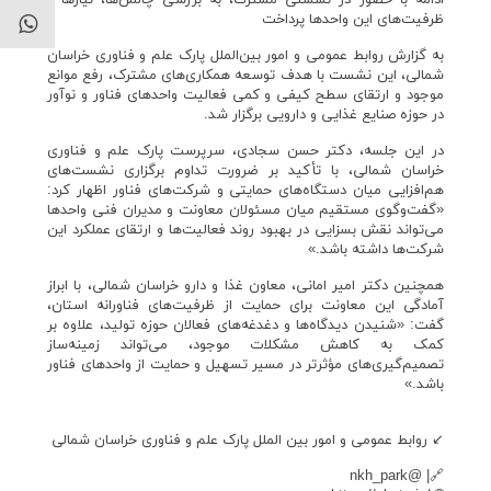
ادامه با حضور در نشستی مشترک، به بررسی چالش‌ها، نیازها و
ظرفیت‌های این واحدها پرداخت
به گزارش روابط عمومی و امور بین‌الملل پارک علم و فناوری خراسان
شمالی، این نشست با هدف توسعه همکاری‌های مشترک، رفع موانع
موجود و ارتقای سطح کیفی و کمی فعالیت واحدهای فناور و نوآور
در حوزه صنایع غذایی و دارویی برگزار شد.
در این جلسه، دکتر حسن سجادی، سرپرست پارک علم و فناوری
خراسان شمالی، با تأکید بر ضرورت تداوم برگزاری نشست‌های
هم‌افزایی میان دستگاه‌های حمایتی و شرکت‌های فناور اظهار کرد:
«گفت‌وگوی مستقیم میان مسئولان معاونت و مدیران فنی واحدها
می‌تواند نقش بسزایی در بهبود روند فعالیت‌ها و ارتقای عملکرد این
شرکت‌ها داشته باشد.»
همچنین دکتر امیر امانی، معاون غذا و دارو خراسان شمالی، با ابراز
آمادگی این معاونت برای حمایت از ظرفیت‌های فناورانه استان،
گفت: «شنیدن دیدگاه‌ها و دغدغه‌های فعالان حوزه تولید، علاوه بر
کمک به کاهش مشکلات موجود، می‌تواند زمینه‌ساز
تصمیم‌گیری‌های مؤثرتر در مسیر تسهیل و حمایت از واحدهای فناور
باشد.»
↙️ روابط عمومی و امور بین الملل پارک علم و فناوری خراسان شمالی
🔗| @nkh_park