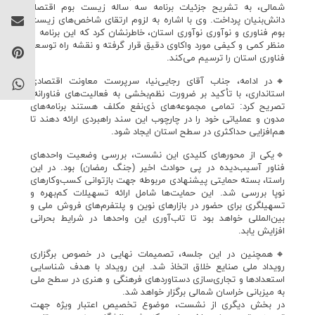
شمالی، به تشریح جزئیات برنامه سه ساله زیست بوم اقتصاد
دانش‌بنیان پرداخت. وی با اشاره به لزوم ارتقای شاخص‌های زیست
بوم فناوری و نوآوری نوآوری استان، خاطرنشان کرد که این برنامه از
منظر کمی و کیفی مورد واکاوی دقیق قرار گرفته و نقشه راه توسعه
فناوری استان را ترسیم می‌کند.
🔸در ادامه، جناب آقای رجایی‌نیا، سرپرست معاونت اقتصادی
استانداری، با تأکید بر ضرورت نظم‌بخشی به فعالیت‌های فناورانه،
تصریح کرد: تمامی مجموعه‌های ذی‌نفع مکلف هستند برنامه‌های
مدون و عملیاتی خود را در چارچوب این سند راهبردی ارائه دهند تا
هم‌افزایی حداکثری در سطح استان ایجاد شود.
🔹یکی از محورهای کلیدی این نشست، بررسی وضعیت واحدهای
فناور آسیب‌دیده در پی حوادث اخیر (جنگ رمضان) بود. در این
راستا، بسته حمایتی پیشنهادی مربوطه جهت بازتوانی کسب‌وکارهای
نوپا بررسی شد. این حمایت‌ها شامل ارائه تسهیلات کم‌بهره و
تسهیلگری برای حضور در بازارهای نوین و پلتفرم‌های فروش ملی و
بین‌المللی خواهد بود تا تاب‌آوری این واحدها در شرایط بحرانی
افزایش یابد.
🔸همچنین در این جلسه، تصمیمات نهایی در خصوص برگزاری
رویداد ملی صنایع خلاق اتخاذ شد. این رویداد با هدف شناسایی
استعدادها و تجاری‌سازی دستاوردهای فرهنگی و هنری در سطح ملی
به میزبانی خراسان شمالی برگزار خواهد شد.
در بخش دیگری از نشست، موضوع تخصیص اعتبار ویژه جهت