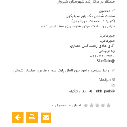
مستقر در مرکز رشد شهرستان شیروان
✅ محصول:
ساخت شمش تک بلور سیلیکون
(کاربرد در صفحات خورشیدی)
طراحی و ساخت موتور شارمحوری مغناطیس دائم
مدیرعامل:
مدیرعامل:
آقای هادی زحمت‌کش حصاری
راه ارتباطی
09107903740
@BlueRain
✅ روابط عمومی و امور بین الملل پارک علم و فناوری خراسان شمالی
🌐 Nkstp.ir
🆔
@nkh_park ◀️ ایتا و تلگرام
امتیاز
:
۰
|
مجموع
:
۰