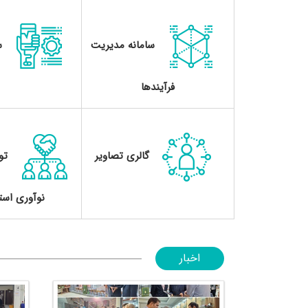
سامانه مدیریت
س
فرآیندها
گالری تصاویر
تو
نوآوری استا
اخبار