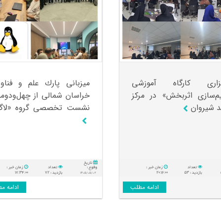
گزاری كارگاه آموزشی
میزبانی پارك علم و فناو
م‌سازی اثربخش» در مركز
خراسان شمالی از چهل‌ودوم
 شیروان
نشست تخصصی گروه «لاگ
تاريخ
تعداد
زمان خبر :
وقوع :
تعداد
زمان خبر :
۱۷:۳۴:۰۰
۷۲
۲۰:۱۶:۰۰
۵۳
۱
بازدید :
۱۴۰۵/۰۵/۰۲
بازدید :
ادامه مطلب
ادامه م