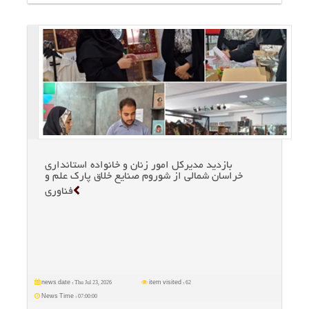
بازدید مدیركل امور زنان و خانواده استانداری
خراسان شمالی از شوروم صنایع خلاق پارك علم و
فناوری
Thu Jul 23, 2026
62
news date :
item visited :
07:00:00
News Time :