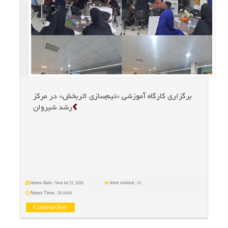
برگزاری كارگاه آموزشی «تیم‌سازی اثربخش» در مركز
رشد شیروان
Wed Jul 22, 2026
53
news date :
item visited :
20:16:00
News Time :
Continue Key