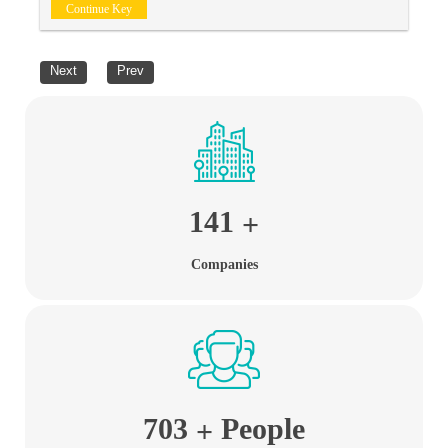
Continue Key
Next
Prev
141
+
Companies
703
People
+