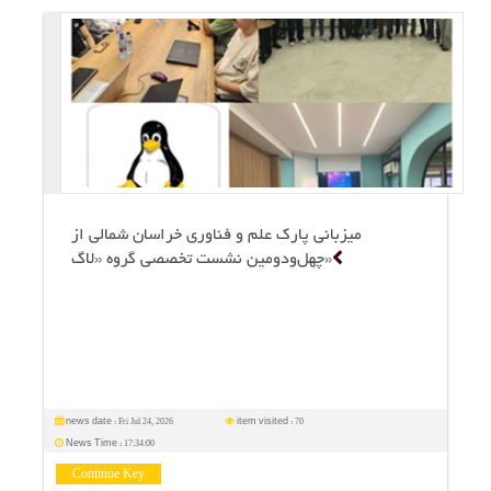
میزبانی پارك علم و فناوری خراسان شمالی از
چهل‌ودومین نشست تخصصی گروه «لاگ»
Fri Jul 24, 2026
70
news date :
item visited :
17:34:00
News Time :
Continue Key