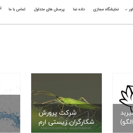
N
ور
نمایشگاه مجازی
داده نما
پرسش های متداول
تماس با ما
شرکت نویان هیربد
شرکت پر
اترک (الگو)
شکارگران 
پست الکترونیکی :
پست الکترون
ربد
شرکت پرورش
093@yahoo.com
mey3am.m.69@gmail.com
لگو)
شکارگران زیستی ارم