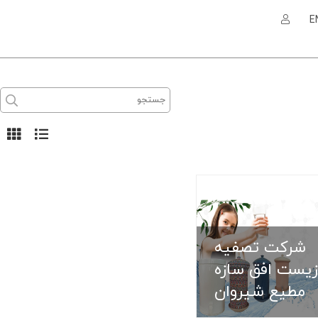
E
ورش
شرکت تصفيه زيست
زیستی ارم
افق سازه مطيع
شيروان
شرکت تصفيه
یکی :
پست الکترونیکی :
زيست افق سازه
mesmaeilnezhad@gmail.com
ahmadi7
مطيع شيروان